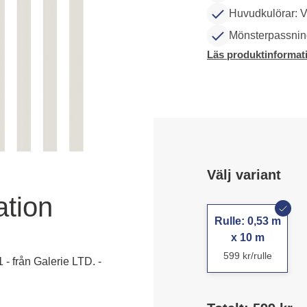
Huvudkulörar: V
Mönsterpassning
Läs produktinformat
Välj variant
ation
Rulle: 0,53 m
x 10 m
599 kr/rulle
 - från Galerie LTD. -