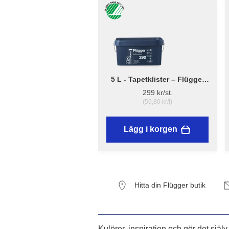
5 L - Tapetklister – Flügger
Adhesive 290
299 kr/st.
(59,80 kr/l)
Lägg i korgen
Hitta din Flügger butik
Kulörer, inspiration och gör det själv