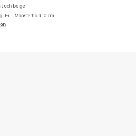
it och beige
: Fri - Mönsterhöjd: 0 cm
ion