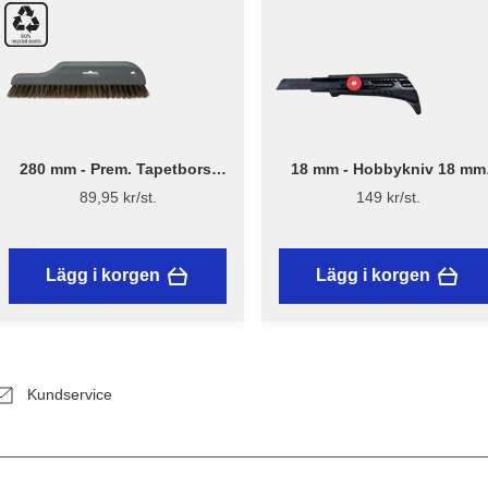
280 mm - Prem. Tapetborst
18 mm - Hobbykniv 18 mm
3540
med skruvlås och mattkrok
89,95 kr/st.
149 kr/st.
Lägg i korgen
Lägg i korgen
Kundservice