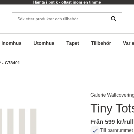
Hämta i butik - oftast inom en timme
Inomhus
Utomhus
Tapet
Tillbehör
Var 
2 - G78401
Galerie Wallcovering
Tiny To
Från 599 kr/rul
Till barnrummet