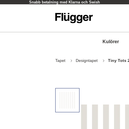
Snabb betalning med Klarna och Swish
Kulörer
Tapet
Designtapet
Tiny Tots 