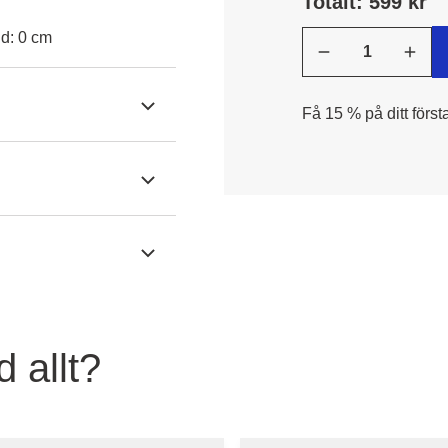
Totalt: 599 kr
jd: 0 cm
Få 15 % på ditt först
 allt?