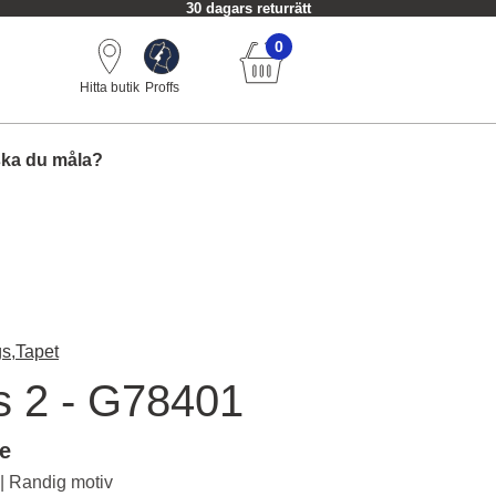
30 dagars returrätt
0
Hitta butik
Proffs
ska du måla?
s,
Tapet
ts 2 - G78401
le
 | Randig motiv