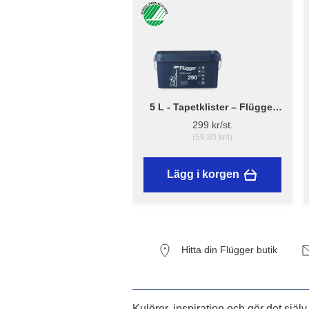
5 L - Tapetklister – Flügger
Adhesive 290
299 kr/st.
(59,80 kr/l)
Lägg i korgen
Hitta din Flügger butik
Kulörer, inspiration och gör det själv