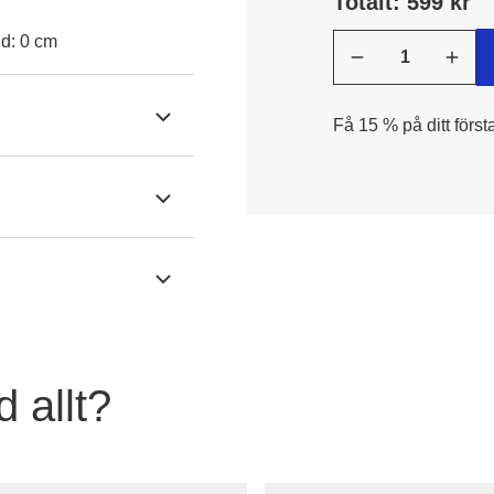
Totalt: 599 kr
jd: 0 cm
Få 15 % på ditt först
 allt?