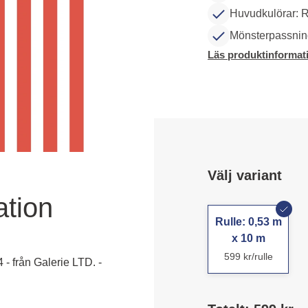
Huvudkulörar: R
Mönsterpassning
Läs produktinformat
Välj variant
ation
Rulle: 0,53 m
x 10 m
599 kr/rulle
 - från Galerie LTD. -