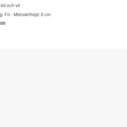
öd och vit
: Fri - Mönsterhöjd: 0 cm
ion