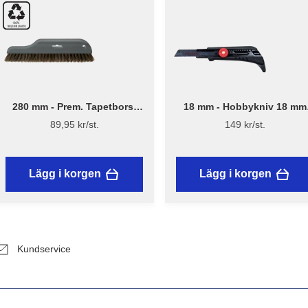
280 mm - Prem. Tapetborst
18 mm - Hobbykniv 18 mm
3540
med skruvlås och mattkrok
89,95 kr/st.
149 kr/st.
Lägg i korgen
Lägg i korgen
Kundservice