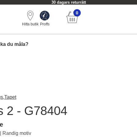
30 dagars returrätt
0
Hitta butik
Proffs
ska du måla?
s,
Tapet
ts 2 - G78404
le
 | Randig motiv