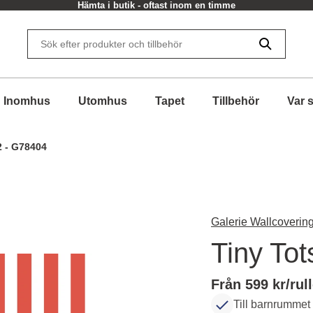
Hämta i butik - oftast inom en timme
Inomhus
Utomhus
Tapet
Tillbehör
Var 
2 - G78404
Galerie Wallcovering
Tiny To
Från 599 kr/rul
Till barnrummet