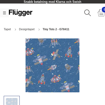
Snabb betalning med Klarna och Swish
Tapet
Designtapet
Tiny Tots 2 - G78411