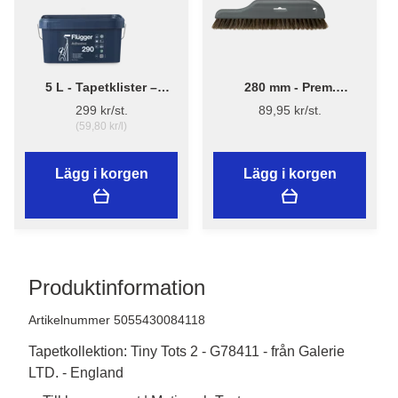
5 L - Tapetklister –
280 mm - Prem.
Flügger Adhesive 290
Tapetborst 3540
299 kr/st.
89,95 kr/st.
(59,80 kr/l)
Lägg i korgen
Lägg i korgen
Produktinformation
Artikelnummer 5055430084118
Tapetkollektion: Tiny Tots 2 - G78411 - från Galerie
LTD. - England