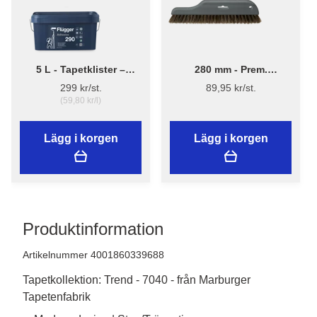
5 L - Tapetklister –
280 mm - Prem.
Flügger Adhesive 290
Tapetborst 3540
299 kr/st.
89,95 kr/st.
(59,80 kr/l)
Lägg i korgen
Lägg i korgen
Produktinformation
Artikelnummer 4001860339688
Tapetkollektion: Trend - 7040 - från Marburger
Tapetenfabrik