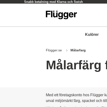
Snabb betalning med Klarna och Swish
Kulörer
Flügger.se
Målarfarg
Målarfärg 
Med ett företagskonto hos Flügger kan 
urval miljömärkt färg, spackel och til