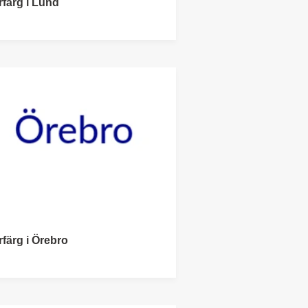
rfärg i Lund
rfärg i Örebro