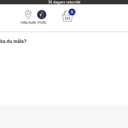
30 dagars returrätt
0
Hitta butik
Proffs
ska du måla?