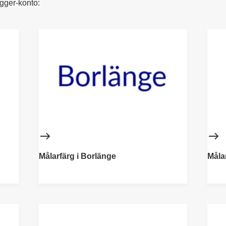
ügger-konto:
Målarfärg i Borlänge
Målar