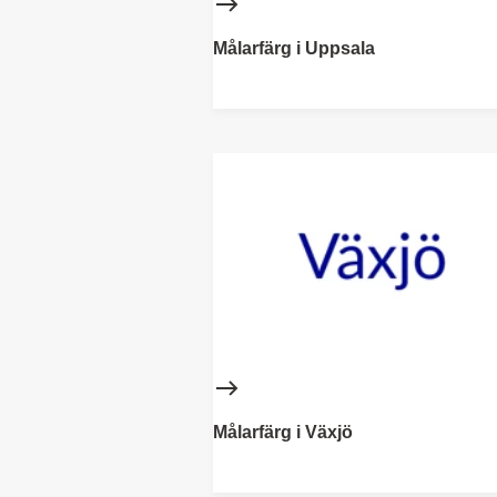
Målarfärg i Uppsala
Målarfärg i Växjö