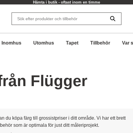
Hämta i butik - oftast inom en timme
Inomhus
Utomhus
Tapet
Tillbehör
Var 
från Flügger
du köpa färg till grossistpriser i ditt område. Vi har ett brett
lbehör som är optimala för just ditt måleriprojekt.