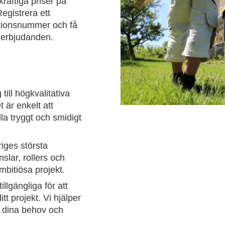
raftiga priser på
egistrera ett
ationsnummer och få
ch erbjudanden.
till högkvalitativa
t är enkelt att
la tryggt och smidigt
riges största
slar, rollers och
ambitiösa projekt.
llgängliga för att
itt projekt. Vi hjälper
ån dina behov och