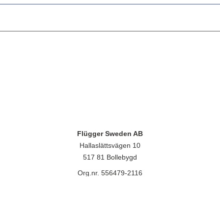
Flügger Sweden AB
Hallaslättsvägen 10
517 81 Bollebygd
Org.nr. 556479-2116
lügger group A/S, Islevdalvej 151, 2610 Rødovre, CVR-nr.: 32788718. 