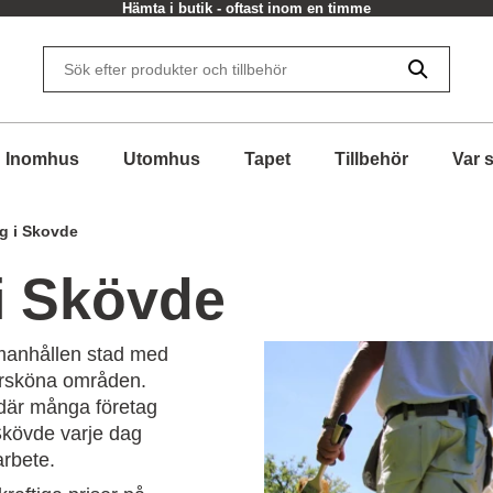
Hämta i butik - oftast inom en timme
Inomhus
Utomhus
Tapet
Tillbehör
Var 
rg i Skovde
 i Skövde
manhållen stad med
tursköna områden.
, där många företag
Skövde varje dag
arbete.