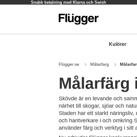
Snabb betalning med Klarna och Swish
Kulörer
Flügger.se
Målarfarg
Målarfa
Målarfärg
Skövde är en levande och sam
närhet till skogar, sjöar och na
Staden har ett starkt näringsliv
och hantverkare i och omkring 
använder färg och verktyg i sitt 