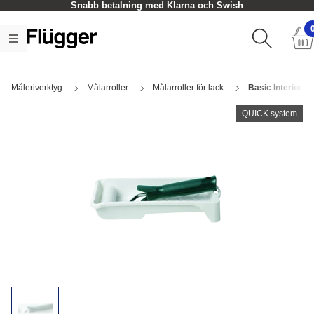
Snabb betalning med Klarna och Swish
Måleriverktyg
Målarroller
Målarroller för lack
Basic Interior S
QUICK system