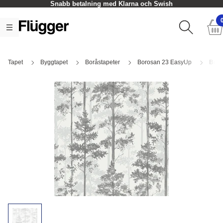
Snabb betalning med Klarna och Swish
Tapet
Byggtapet
Boråstapeter
Borosan 23 EasyUp
Boro