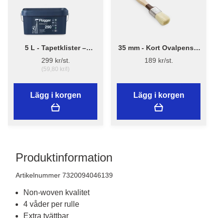
5 L - Tapetklister –
35 mm - Kort Ovalpensel
Flügger Adhesive 290
High Finish 1179 -
299 kr/st.
189 kr/st.
Flügger
(59,80 kr/l)
Lägg i korgen
Lägg i korgen
Produktinformation
Artikelnummer 7320094046139
Non-woven kvalitet
4 våder per rulle
Extra tvättbar