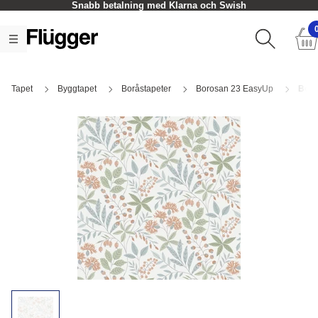
Snabb betalning med Klarna och Swish
Tapet
Byggtapet
Boråstapeter
Borosan 23 EasyUp
Boro