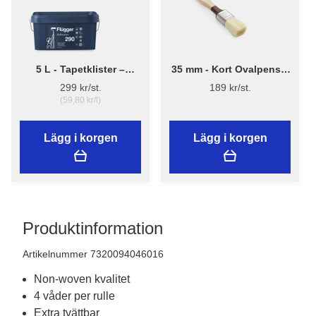
5 L - Tapetklister –
35 mm - Kort Ovalpensel
Flügger Adhesive 290
High Finish 1179 -
299 kr/st.
189 kr/st.
Flügger
(59,80 kr/l)
Lägg i korgen
Lägg i korgen
Produktinformation
Artikelnummer 7320094046016
Non-woven kvalitet
4 våder per rulle
Extra tvättbar