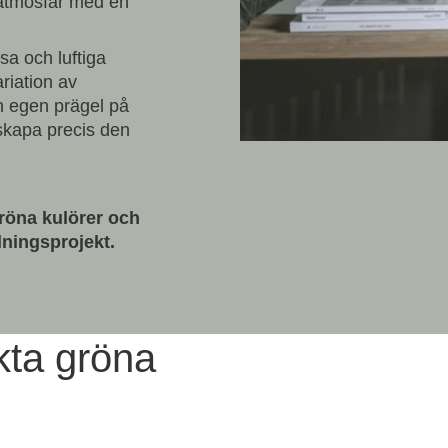
 atmosfär med en
usa och luftiga
riation av
in egen prägel på
 skapa precis den
gröna kulörer och
ålningsprojekt.
ekta gröna