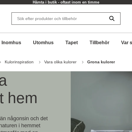
Hämta i butik - oftast inom en timme
Inomhus
Utomhus
Tapet
Tillbehör
Var 
Kulorinspiration
Vara olika kulorer
Grona kulorer
na
tt hem
än någonsin och det
in naturen i hemmet