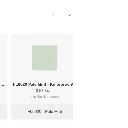
 9
FL8020 Pale Mint - Kulörprov 9 x
FL8021 Cool Khaki - K
9 cm
x 9 cm
6,95 kr/st.
6,95 kr/st.
+ ev. lev. kostnader
+ ev. lev. kostnad
FL8020 - Pale Mint
FL8021 - Cool K