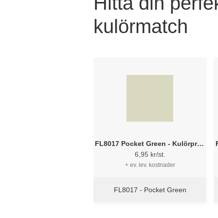
Hitta din perf
kulörmatch
FL8017 Pocket Green - Kulörprov
9 x 9 cm
6,95 kr/st.
+ ev. lev. kostnader
FL8017 - Pocket Green