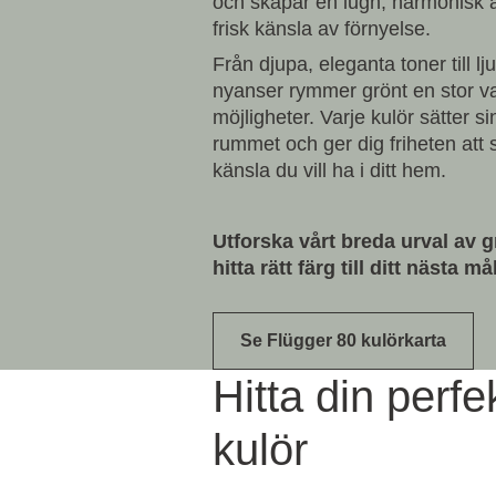
och skapar en lugn, harmonisk
frisk känsla av förnyelse.
Från djupa, eleganta toner till lj
nyanser rymmer grönt en stor va
möjligheter. Varje kulör sätter s
rummet och ger dig friheten att
känsla du vill ha i ditt hem.
Utforska vårt breda urval av 
hitta rätt färg till ditt nästa m
Se Flügger 80 kulörkarta
Hitta din perf
kulör