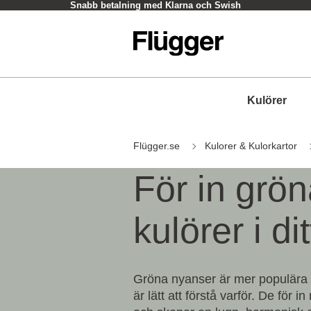
Snabb betalning med Klarna och Swish
Kulörer
Flügger.se
Kulorer & Kulorkartor
För in grö
kulörer i di
Gröna nyanser är mer populära 
är lätt att förstå varför. De för 