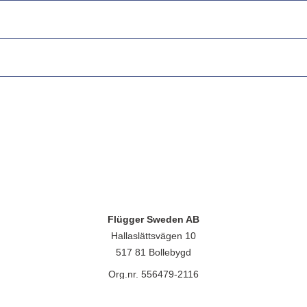
Flügger Sweden AB
Hallaslättsvägen 10
517 81 Bollebygd
Org.nr. 556479-2116
lügger group A/S, Islevdalvej 151, 2610 Rødovre, CVR-nr.: 32788718. 