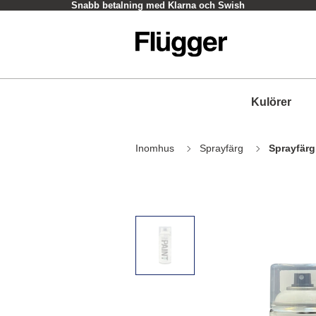
Snabb betalning med Klarna och Swish
Kulörer
Inomhus
Sprayfärg
Sprayfärg