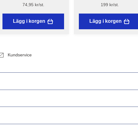
Återvunnet plast
mask med ventil - 5 st.
74,95 kr/st.
199 kr/st.
Lägg i korgen
Lägg i korgen
Kundservice