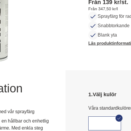
Från 139 kr/st.
Från 347,50 kr/l
Sprayfärg för ra
Snabbtorkande
Blank yta
Läs produktinformat
ation
1.
Välj kulör
Våra standardkulöre
ed vår sprayfärg
 en hållbar och enhetlig 
värme. Med enkla steg 