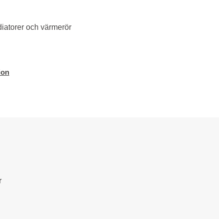
diatorer och värmerör
ion
r