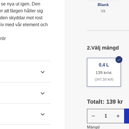
 se nya ut igen. Den 
Blank
att färgen håller sig 
Vit
 den skyddar mot rost 
liv med vår element och 
rör
2.
Välj mängd
0,4 L
139 kr/st.
(347,50 kr/l)
Totalt: 139 kr
Mängd