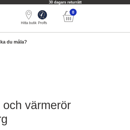
30 dagars returrätt
0
Hitta butik
Proffs
ska du måla?
 och värmerör
rg