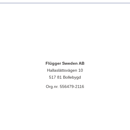
Flügger Sweden AB
Hallaslättsvägen 10
517 81 Bollebygd
Org.nr. 556479-2116
lügger group A/S, Islevdalvej 151, 2610 Rødovre, CVR-nr.: 32788718. 