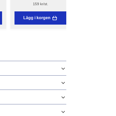
skyddsglasögon - Bluestar
Bluestar
159 kr/st.
109 kr/st.
Lägg i korgen
Lägg i korgen