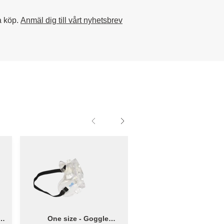
a köp.
Anmäl dig till vårt nyhetsbrev
st
One size - Goggle
Str. XL - Engångsov