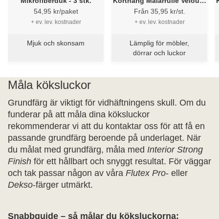
Mikrofiberduk - 3 stk.
Korthårig Målarrulle Velour -
Flügger
54,95 kr/paket
Från 35,95 kr/st.
+ ev. lev. kostnader
+ ev. lev. kostnader
Mjuk och skonsam
Lämplig för möbler,
dörrar och luckor
Måla köksluckor
Grundfärg är viktigt för vidhäftningens skull. Om du
funderar på att måla dina köksluckor
rekommenderar vi att du kontaktar oss för att få en
passande grundfärg beroende på underlaget. När
du målat med grundfärg, måla med
Interior Strong
Finish
för ett hållbart och snyggt resultat. För väggar
och tak passar någon av våra
Flutex Pro
- eller
Dekso
-färger utmärkt.
Snabbguide – så målar du köksluckorna: