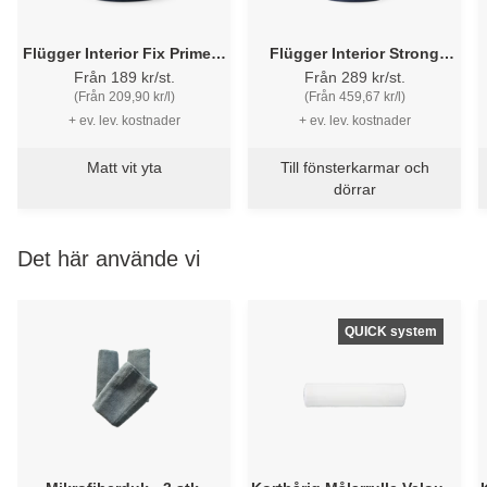
Flügger Interior Fix Primer -
Flügger Interior Strong
Häftgrund
Finish 20 - PU träfärg
Från 189 kr/st.
Från 289 kr/st.
(Från 209,90 kr/l)
(Från 459,67 kr/l)
+ ev. lev. kostnader
+ ev. lev. kostnader
Matt vit yta
Till fönsterkarmar och
dörrar
Det här använde vi
QUICK system