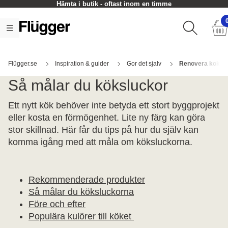
Hämta i butik - oftast inom en timme
Flügger.se
Inspiration & guider
Gor det sjalv
Renovera koket
Så målar du köksluckor
Ett nytt kök behöver inte betyda ett stort byggprojekt
eller kosta en förmögenhet. Lite ny färg kan göra
stor skillnad. Här får du tips på hur du själv kan
komma igång med att måla om köksluckorna.
Rekommenderade produkter
Så målar du köksluckorna
Före och efter
Populära kulörer till köket