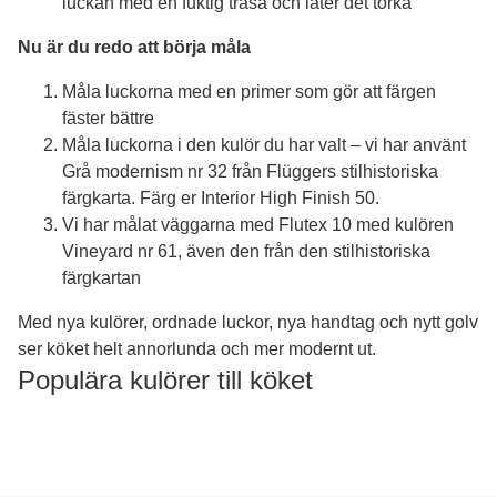
luckan med en fuktig trasa och låter det torka
Nu är du redo att börja måla
Måla luckorna med en primer som gör att färgen
fäster bättre
Måla luckorna i den kulör du har valt – vi har använt
Grå modernism nr 32 från Flüggers stilhistoriska
färgkarta. Färg er Interior High Finish 50.
Vi har målat väggarna med Flutex 10 med kulören
Vineyard nr 61, även den från den stilhistoriska
färgkartan
Med nya kulörer, ordnade luckor, nya handtag och nytt golv
ser köket helt annorlunda och mer modernt ut.
Populära kulörer till köket